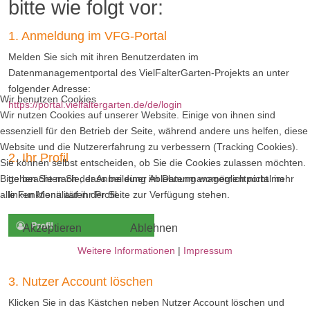
bitte wie folgt vor:
1. Anmeldung im VFG-Portal
Melden Sie sich mit ihren Benutzerdaten im
Datenmanagementportal des VielFalterGarten-Projekts an unter
folgender Adresse:
Wir benutzen Cookies
https://portal.vielfaltergarten.de/de/login
Wir nutzen Cookies auf unserer Website. Einige von ihnen sind
essenziell für den Betrieb der Seite, während andere uns helfen, diese
Website und die Nutzererfahrung zu verbessern (Tracking Cookies).
2. Ihr Profil
Sie können selbst entscheiden, ob Sie die Cookies zulassen möchten.
Bitte beachten Sie, dass bei einer Ablehnung womöglich nicht mehr
gehen Sie nach der Anmeldung im Datenmanagementportal im
alle Funktionalitäten der Seite zur Verfügung stehen.
linken Menü auf ihr Profil.
Akzeptieren
Ablehnen
Weitere Informationen
|
Impressum
3. Nutzer Account löschen
Klicken Sie in das Kästchen neben Nutzer Account löschen und