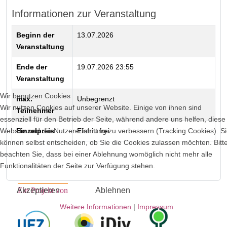
Informationen zur Veranstaltung
Beginn der
13.07.2026
Veranstaltung
Ende der
19.07.2026 23:55
Veranstaltung
Wir benutzen Cookies
max.
Unbegrenzt
Wir nutzen Cookies auf unserer Website. Einige von ihnen sind
Teilnehmer
essenziell für den Betrieb der Seite, während andere uns helfen, diese
Website und die Nutzererfahrung zu verbessern (Tracking Cookies). S
Einzelpreis
Eintritt frei
können selbst entscheiden, ob Sie die Cookies zulassen möchten. Bitt
beachten Sie, dass bei einer Ablehnung womöglich nicht mehr alle
Zurück
Funktionalitäten der Seite zur Verfügung stehen.
Ein Projekt von
Akzeptieren
Ablehnen
Weitere Informationen
|
Impressum